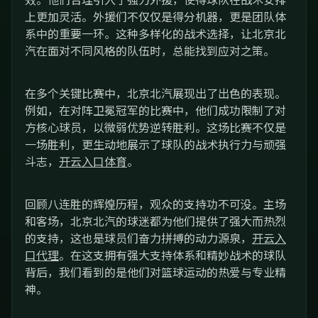
效。他们合理引入了强力外援，使得球队在战术安排
上更加灵活。外援们不仅仅是得分机器，更是团队体
系中的重要一环。这种多样化的战术选择，让北京北
汽在面对不同风格的队伍时，总能找到应对之策。
在多个关键比赛中，北京北汽展现出了出色的表现。
例如，在对阵卫冕冠军的比赛中，他们成功限制了对
方核心球员，以微弱优势逆转胜利。这场比赛不仅是
一场胜利，更生动地展示了球队的战术执行力与顽强
斗志，
开云入口体育
。
回顾八连胜的辉煌历程，观众的支持功不可没。主场
和客场，北京北汽的球迷都为他们提供了强大而热烈
的支持，这也是球员们奋力拼搏的动力源泉，
开云入
口代理
。在这支拥有强大支持体系和精妙战术的球队
背后，我们看到的是他们对篮球运动的热爱与专业精
神。