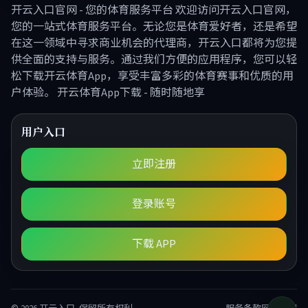
开云入口官网 - 您的体育服务平台 欢迎访问开云入口官网，
您的一站式体育服务平台。无论您是体育爱好者，还是希望
在这一领域中寻求商业机会的代理商，开云入口都将为您提
供全面的支持与服务。通过我们方便的应用程序，您可以轻
松下载开云体育App，享受丰富多彩的体育赛事和优质的用
户体验。 开云体育App下载 - 随时随地享
用户入口
立即注册
登录账号
下载 APP