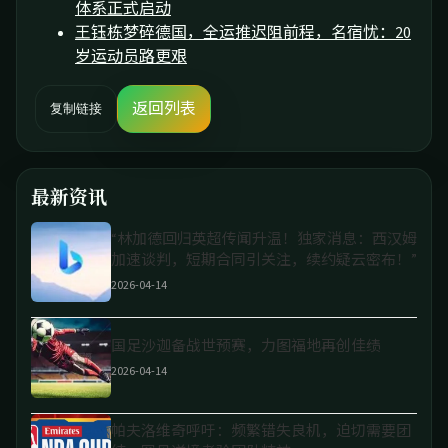
体系正式启动
王钰栋梦碎德国，全运推迟阻前程，名宿忧：20
岁运动员路更艰
返回列表
复制链接
最新资讯
“林加德回归英超传闻升温！独家消息：西汉姆
加速谈判，短期合同引关注，续约疑云密布！”
2026-04-14
国足沙迦备战世预赛，力图福地再创佳绩
2026-04-14
帕夫洛维奇呼吁：频繁错失良机，迫切需要团