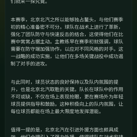
们就来一探究竟。
本赛季，北京北汽之所以能够独占鳌头，与他们赛季
初的精心准备密不可分。球队在战术上进行了革新，
强化了团队防守与快速反击的结合，这使得他们在比
赛中常常占据主动。主教练早在赛季初就强调，球队
需要在防守端加强协作，以应对不同风格的对手。这
一战略的成功实施，让他们在多场关键战役中成功遏
制了对手的进攻。
与此同时，球员状态的良好保持以及队内氛围的提
升，也是北京北汽取胜的关键。队长在球队中的作用
不可或缺，不仅在场上表现抢眼，更在赛场外为年轻
球员提供指导和鼓励。这种积极向上的队内氛围，让
每位球员都能在场上最大限度地发挥潜能。
值得一提的是，北京北汽在引进外援方面也颇具成