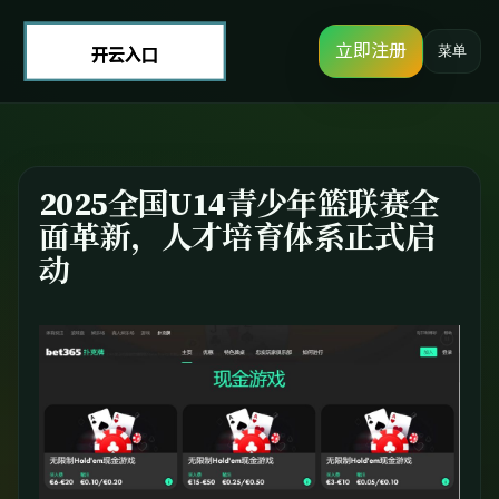
立即注册
菜单
2025全国U14青少年篮联赛全
面革新，人才培育体系正式启
动