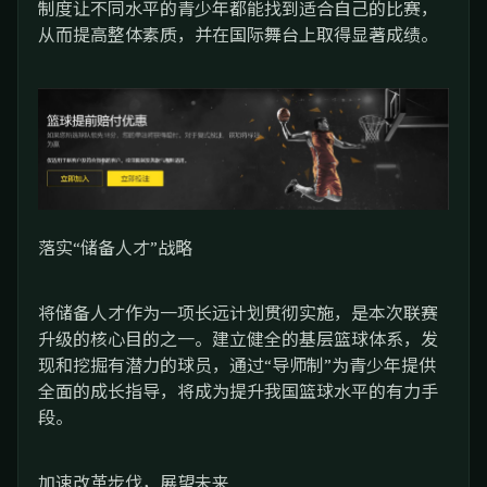
制度让不同水平的青少年都能找到适合自己的比赛，
从而提高整体素质，并在国际舞台上取得显著成绩。
落实“储备人才”战略
将储备人才作为一项长远计划贯彻实施，是本次联赛
升级的核心目的之一。建立健全的基层篮球体系，发
现和挖掘有潜力的球员，通过“导师制”为青少年提供
全面的成长指导，将成为提升我国篮球水平的有力手
段。
加速改革步伐，展望未来