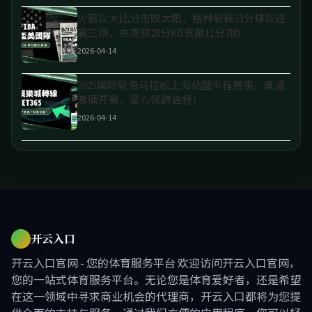
火箭以大比分击败太阳，格林斩获33分球队连
赢三场，布克获28分KD贡献11分7助
2026-04-14
2025国际轮滑马拉松上海站暨半程赛事，黄浦
激情开赛，爱心领跑启程！
2026-04-14
开云入口
开云入口官网 - 您的体育服务平台 欢迎访问开云入口官网，
您的一站式体育服务平台。无论您是体育爱好者，还是希望
在这一领域中寻求商业机会的代理商，开云入口都将为您提