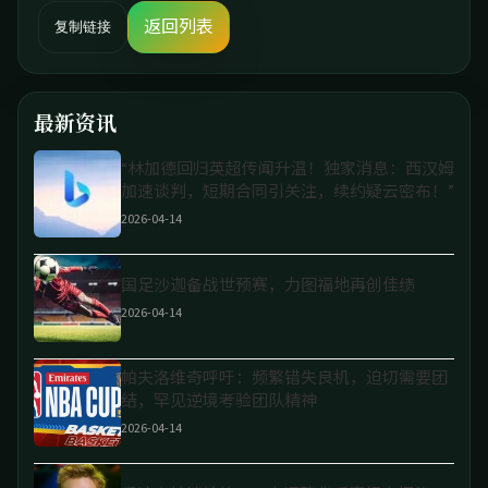
返回列表
复制链接
最新资讯
“林加德回归英超传闻升温！独家消息：西汉姆
加速谈判，短期合同引关注，续约疑云密布！”
2026-04-14
国足沙迦备战世预赛，力图福地再创佳绩
2026-04-14
帕夫洛维奇呼吁：频繁错失良机，迫切需要团
结，罕见逆境考验团队精神
2026-04-14