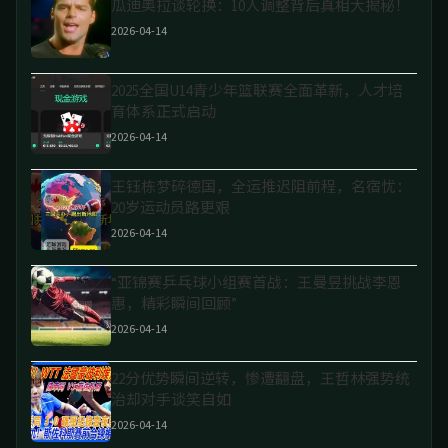
瓜迪奥拉谈轮换：10人调整背后真相大揭秘！
2026-04-14
2025全国U14青少年篮联赛全面革新，人才培
育体系正式启动
2026-04-14
王钰栋梦碎德国，全运推迟阻前程，名宿忧：
20岁运动员路更艰
2026-04-14
“亚锦赛乒乓球小组赛首战：王曼昱挑战李恩
惠，精彩瞬间回顾”
2026-04-14
22分优势瞬间逆转，惨遭翻盘，王哲林强势统
治却对手谈笑自如
2026-04-14