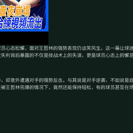
球员心态松懈，面对王哲林的强势表现仍谈笑风生，这一幕让球
次失利背后暴露的不仅是技战术上的失误，更是球员心态上的懈
券，却意外遭遇对手的强势反击。与其说是对手逆袭，不如说是
在被王哲林完爆的情况下，竟然还能保持轻松，有的球员甚至在