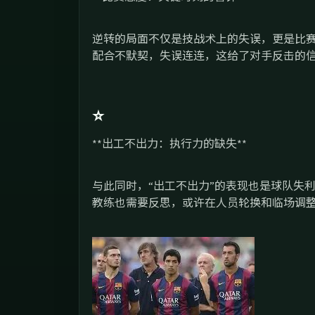
逆转的局面不仅是技战术上的失误，更是比
配合不默契，失误连连，这给了对手反击的
⭐
**出工不出力：执行力的缺失**
与此同时，“出工不出力”的表现也是球队失
教练也需要反思，或许在人员轮换和临场调