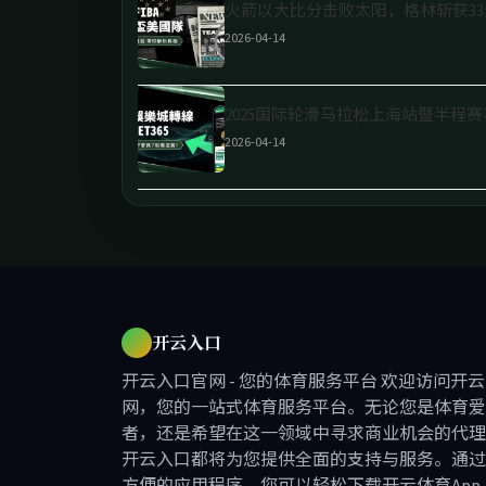
火箭以大比分击败太阳，格林斩获33分
2026-04-14
2025国际轮滑马拉松上海站暨半程
2026-04-14
开云入口
开云入口官网 - 您的体育服务平台 欢迎访问开
网，您的一站式体育服务平台。无论您是体育爱
者，还是希望在这一领域中寻求商业机会的代理
开云入口都将为您提供全面的支持与服务。通过
方便的应用程序，您可以轻松下载开云体育App