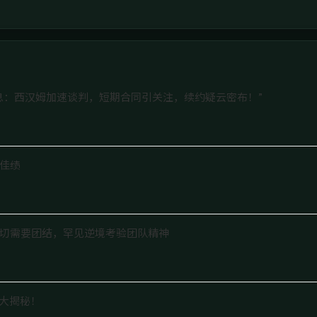
息：西汉姆加速谈判，短期合同引关注，续约疑云密布！”
佳绩
切需要团结，罕见逆境考验团队精神
相大揭秘！