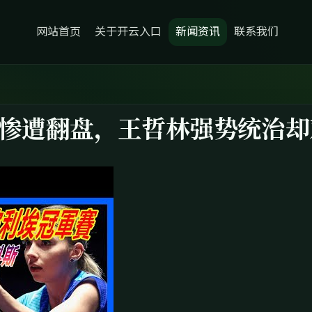
网站首页
关于开云入口
新闻资讯
联系我们
，惨遭翻盘，王哲林强势统治