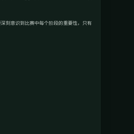
要深刻意识到比赛中每个阶段的重要性，只有