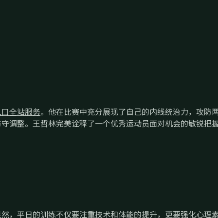
入口全站服务
。他在比赛中充分展现了自己的内线统治力，攻防
防守调整。王哲林完美诠释了一个优秀运动员面对机会的敏锐把
显然，平日的训练不仅要注重技术和体能的提升，更要强化心理