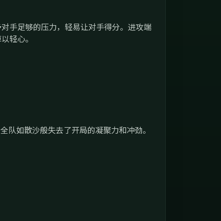
予对手足够的压力，轻易让对手得分。进攻端
掉以轻心。
，全队如散沙般失去了开局的凝聚力和冲劲。