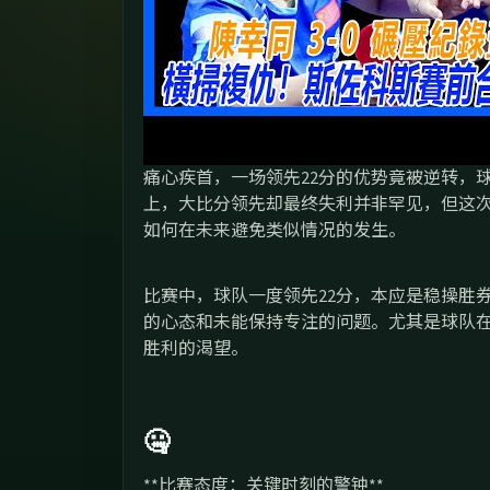
痛心疾首，一场领先22分的优势竟被逆转，
上，大比分领先却最终失利并非罕见，但这
如何在未来避免类似情况的发生。
比赛中，球队一度领先22分，本应是稳操胜
的心态和未能保持专注的问题。尤其是球队
胜利的渴望。
🤐
**比赛态度：关键时刻的警钟**