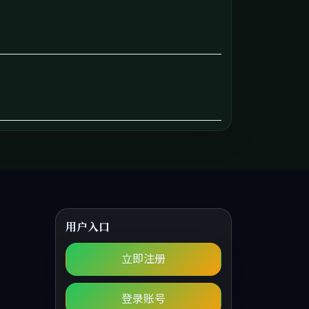
用户入口
立即注册
登录账号