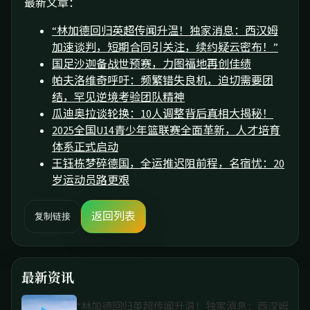
最新文章：
“林加德回归英超传闻升温！独家消息：西汉姆
加速谈判，短期合同引关注，续约疑云密布！”
国足沙迦备战世预赛，力图福地再创佳绩
帕夫洛维奇呼吁：频繁错失良机，迫切需要团
结，罕见逆境考验团队精神
瓜迪奥拉谈轮换：10人调整背后真相大揭秘！
2025全国U14青少年篮联赛全面革新，人才培育
体系正式启动
王钰栋梦碎德国，全运推迟阻前程，名宿忧：20
岁运动员路更艰
返回列表
复制链接
最新资讯
“林加德回归英超传闻升温！独家消息：西汉姆