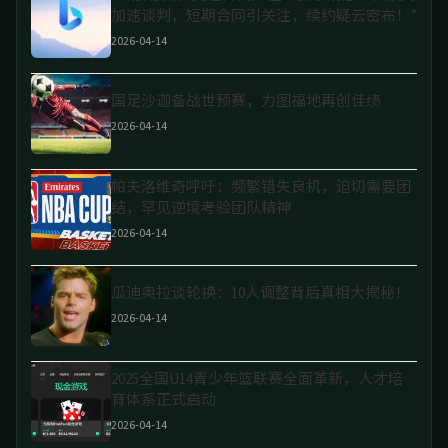
加速谈判，短期合同引关注，续约疑云密布！”
2026-04-14
国足沙迦备战世预赛，力图福地再创佳绩
2026-04-14
帕夫洛维奇呼吁：频繁错失良机，迫切需要团
结，罕见逆境考验团队精神
2026-04-14
瓜迪奥拉谈轮换：10人调整背后真相大揭秘！
2026-04-14
2025全国U14青少年篮联赛全面革新，人才培
育体系正式启动
2026-04-14