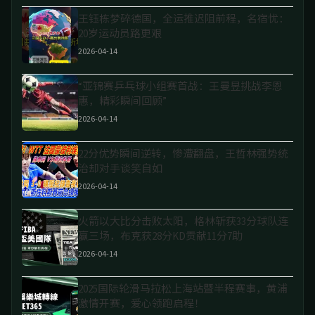
王钰栋梦碎德国，全运推迟阻前程，名宿忧：
20岁运动员路更艰
2026-04-14
“亚锦赛乒乓球小组赛首战：王曼昱挑战李恩
惠，精彩瞬间回顾”
2026-04-14
22分优势瞬间逆转，惨遭翻盘，王哲林强势统
治却对手谈笑自如
2026-04-14
火箭以大比分击败太阳，格林斩获33分球队连
赢三场，布克获28分KD贡献11分7助
2026-04-14
2025国际轮滑马拉松上海站暨半程赛事，黄浦
激情开赛，爱心领跑启程！