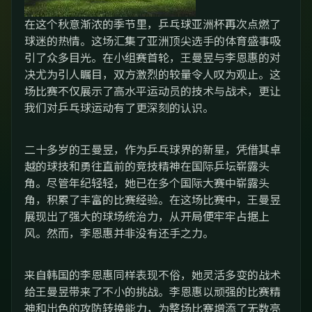
在这个秋意渐浓的季节里，乒乓球亚洲杯再次点燃了
球迷的热情。这场汇集了亚洲顶尖选手的体育盛事吸
引了众多目光。在小组赛首轮，王曼昱与李恩惠的对
决尤为引人瞩目，双方激烈的较量令人叹为观止。这
场比赛不仅展示了高水平运动员的技术与战术，更让
我们对乒乓球运动有了更深刻的认识。
二十多岁的王曼昱，作为乒乓球界的新星，凭借其卓
越的球技和勇往直前的竞技精神在国际乒坛崭露头
角。尽管年纪轻轻，她已在多个国际大赛中崭露头
角，积累了丰富的比赛经验。在这场比赛中，王曼昱
展现出了强大的球场统治力，从开局便牢牢占据上
风。然而，李恩惠并非没有还手之力。
来自韩国的李恩惠同样表现不俗，她灵活多变的战术
给王曼昱带来了不小的挑战。李恩惠以顽强的比赛精
神和出色的攻防转换能力，为整场比赛增添了无数亮