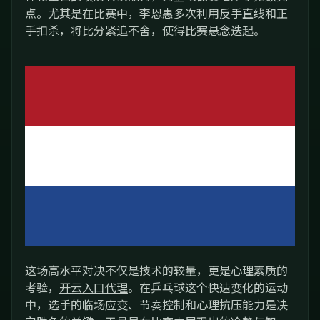
点。尤其是在比赛中，李恩惠多次利用反手直线和正
手扣杀，将比分紧追不舍，使得比赛悬念迭起。
这场高水平对决不仅是技术的较量，更是心理素质的
考验，
开云入口代理
。在乒乓球这个快速变化的运动
中，选手的临场应变、节奏控制和心理抗压能力是决