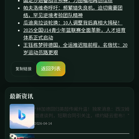
国足沙迦备战世预赛，力图福地再创佳绩
帕夫洛维奇呼吁：频繁错失良机，迫切需要团
结，罕见逆境考验团队精神
瓜迪奥拉谈轮换：10人调整背后真相大揭秘！
2025全国U14青少年篮联赛全面革新，人才培育
体系正式启动
王钰栋梦碎德国，全运推迟阻前程，名宿忧：20
岁运动员路更艰
返回列表
复制链接
最新资讯
“林加德回归英超传闻升温！独家消息：西汉姆
加速谈判，短期合同引关注，续约疑云密布！”
2026-04-14