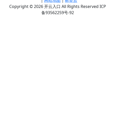
|
网站地图
|
标签云
Copyright © 2026 开云入口 All Rights Reserved ICP
备93562259号-92