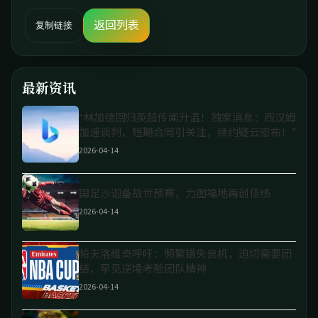
返回列表
复制链接
最新资讯
“林加德回归英超传闻升温！独家消息：西汉姆
加速谈判，短期合同引关注，续约疑云密布！”
2026-04-14
国足沙迦备战世预赛，力图福地再创佳绩
2026-04-14
帕夫洛维奇呼吁：频繁错失良机，迫切需要团
结，罕见逆境考验团队精神
2026-04-14