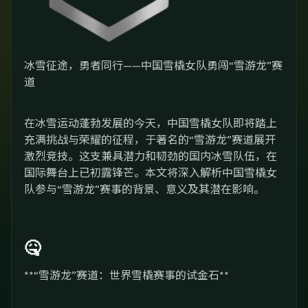
冰雪征途，勇者同行——中国雪橇女队勇闯“雪游龙”赛
道
在冰雪运动蓬勃发展的今天，中国雪橇女队即将踏上
充满挑战与荣耀的征程，于著名的“雪游龙”赛道展开
激烈竞技。这支兼具潜力和韧劲的国内冰雪队伍，在
国际舞台上已初露锋芒。本文将深入解析中国雪橇女
队参与“雪游龙”赛事的背景、意义及其潜在影响。
🤒
**“雪游龙”赛道：世界雪橇赛事的试金石**