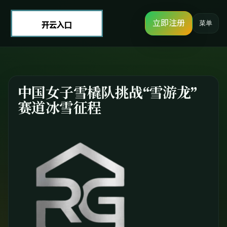
立即注册
菜单
中国女子雪橇队挑战“雪游龙”
赛道冰雪征程