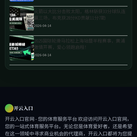
火箭以大比分击败太阳，格林斩获33分球队连
赢三场，布克获28分KD贡献11分7助
2026-04-14
2025国际轮滑马拉松上海站暨半程赛事，黄浦
激情开赛，爱心领跑启程！
2026-04-14
开云入口
开云入口官网 - 您的体育服务平台 欢迎访问开云入口官网，
您的一站式体育服务平台。无论您是体育爱好者，还是希望
在这一领域中寻求商业机会的代理商，开云入口都将为您提