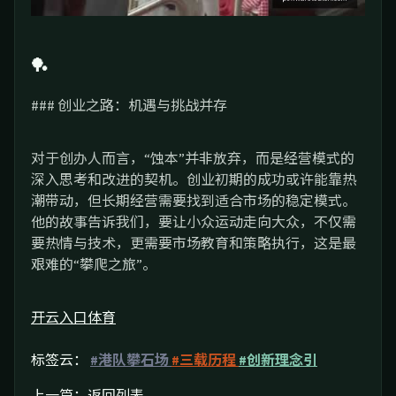
🏓
### 创业之路：机遇与挑战并存
对于创办人而言，“蚀本”并非放弃，而是经营模式的
深入思考和改进的契机。创业初期的成功或许能靠热
潮带动，但长期经营需要找到适合市场的稳定模式。
他的故事告诉我们，要让小众运动走向大众，不仅需
要热情与技术，更需要市场教育和策略执行，这是最
艰难的“攀爬之旅”。
开云入口体育
标签云：
#港队攀石场
#三载历程
#创新理念引