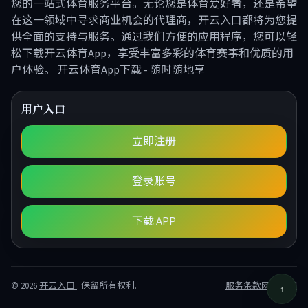
您的一站式体育服务平台。无论您是体育爱好者，还是希望
在这一领域中寻求商业机会的代理商，开云入口都将为您提
供全面的支持与服务。通过我们方便的应用程序，您可以轻
松下载开云体育App，享受丰富多彩的体育赛事和优质的用
户体验。 开云体育App下载 - 随时随地享
用户入口
立即注册
登录账号
下载 APP
© 2026
开云入口
. 保留所有权利.
服务条款
网站地图
↑