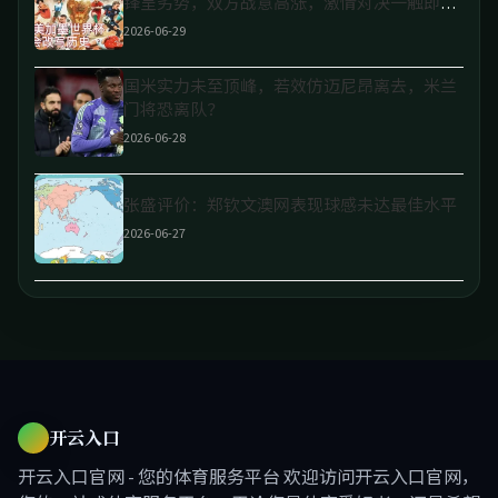
锋呈劣势，双方战意高涨，激情对决一触即
发！
2026-06-29
国米实力未至顶峰，若效仿迈尼昂离去，米兰
门将恐离队？
2026-06-28
张盛评价：郑钦文澳网表现球感未达最佳水平
2026-06-27
开云入口
开云入口官网 - 您的体育服务平台 欢迎访问开云入口官网，