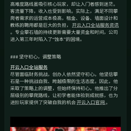
高难度路线虽吸引核心玩家，却让入门者感到迷茫。
客流量下降，收入也受到影响。实际上，满足不同攀
爬者需求的运营成本极高，租金、设备、墙面设计和
教练的聘用都是巨大的负担，
开云入口全站服务资讯
。专业攀石墙的持续更新需要大量资金和时间，公司
进入第三年时陷入了“蚀本”的困境。
### 坚守初心，调整策略
开云入口全站服务
尽管面临财务挑战，创办人依然坚守初心。他坚信攀
石是一种挑战自我、跨越极限的生活态度。因此，他
采取了策略上的调整，但始终保持初心。他推出了分
层级别的攀爬路线，让初学者能体验到成就感，也为
进阶玩家提供了突破自我的机会
开云入口官网
。