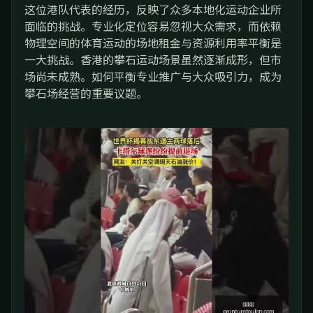
这位港队代表的经历，反映了众多本地化运动企业所
面临的挑战。专业化定位容易忽视大众需求，而依赖
物理空间的体育运动的场地租金与资源利用率平衡是
一大挑战。香港的攀石运动场景虽然逐渐成形，但市
场尚未成熟。如何平衡专业推广与大众吸引力，成为
攀石场经营的重要议题。