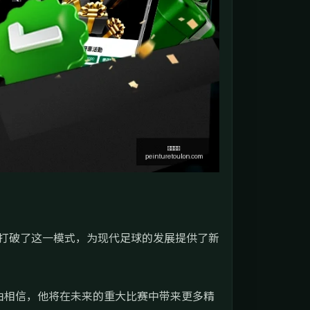
打破了这一模式，为现代足球的发展提供了新
由相信，他将在未来的重大比赛中带来更多精