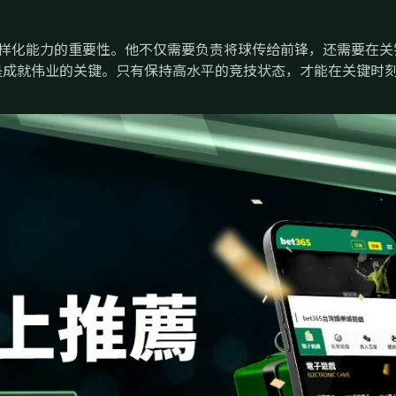
多样化能力的重要性。他不仅需要负责将球传给前锋，还需要在关
是成就伟业的关键。只有保持高水平的竞技状态，才能在关键时