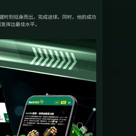
键时刻挺身而出，完成进球。同时，他的成功
刻发挥出最佳水平。