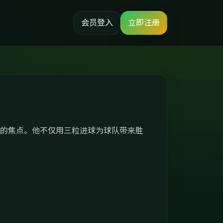
会员登入
立即注册
场的焦点。他不仅用三粒进球为球队带来胜