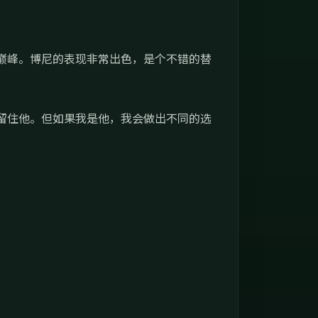
巅峰。博尼的表现非常出色，是个不错的替
留住他。但如果我是他，我会做出不同的选