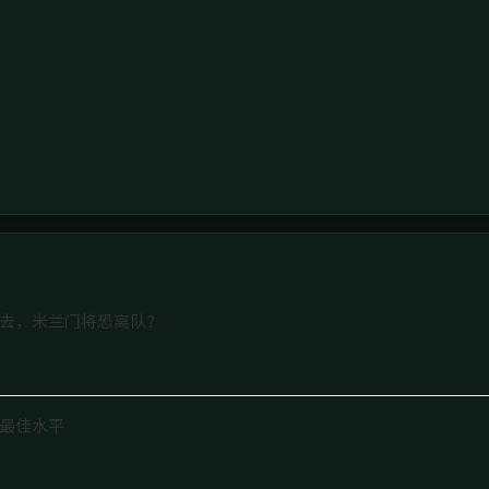
去，米兰门将恐离队？
最佳水平