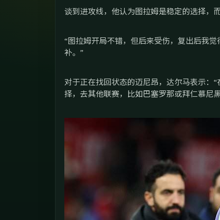
谈到进攻线，他认为图拉姆是稳定的选择，
“图拉姆开局不错，但后来受伤，复出后我
补。”
对于正在找回状态的迈尼昂，达尔马表示：
择，去其他联赛，比如巴塞罗那或拜仁慕尼黑