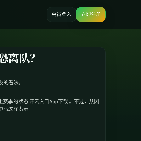
会员登入
立即注册
恐离队？
友的看法。
上赛季的状态
开云入口App下载
。不过，从因
尔马这样表示。