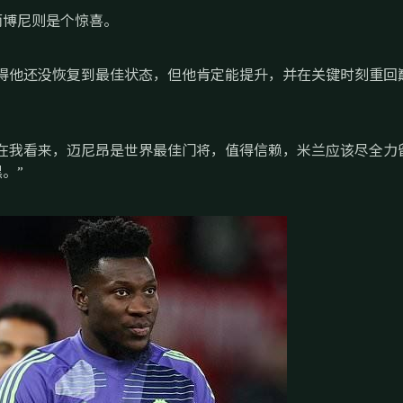
而博尼则是个惊喜。
觉得他还没恢复到最佳状态，但他肯定能提升，并在关键时刻重回
“在我看来，迈尼昂是世界最佳门将，值得信赖，米兰应该尽全力
。”