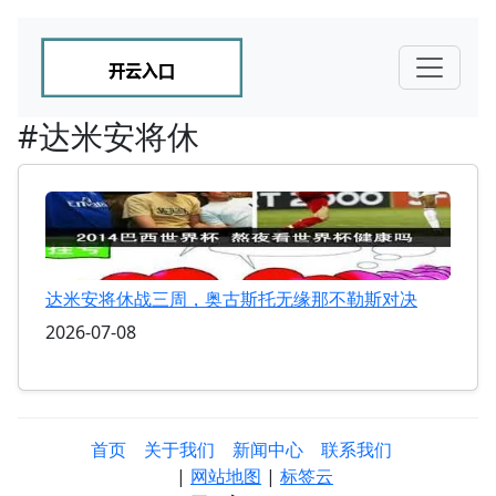
#达米安将休
达米安将休战三周，奥古斯托无缘那不勒斯对决
2026-07-08
首页
关于我们
新闻中心
联系我们
|
网站地图
|
标签云