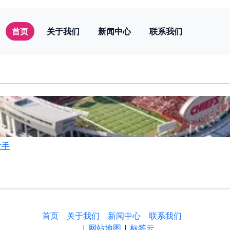
首页
关于我们
新闻中心
联系我们
射手
首页
关于我们
新闻中心
联系我们
|
网站地图
|
标签云