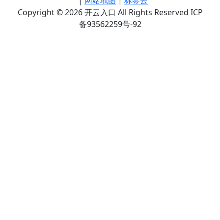
|
网站地图
|
标签云
Copyright © 2026 开云入口 All Rights Reserved ICP
备93562259号-92