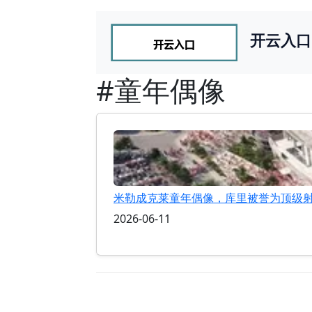
开云入口
#童年偶像
米勒成克莱童年偶像，库里被誉为顶级
2026-06-11